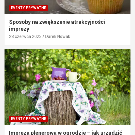
EVENTY PRYWATNE
Sposoby na zwiększenie atrakcyjności
imprezy
28 czerwca 2023
Darek Nowak
EVENTY PRYWATNE
Impreza plenerowa w ogrodzie – jak urządzić