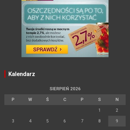
Kalendarz
SIERPIEŃ 2026
P
W
Ś
C
P
S
N
1
2
3
4
5
6
7
8
9