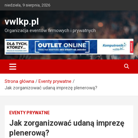
Skip
niedziela, 9 sierpnia, 2026
to
content
vwlkp.pl
Organizacja eventów firmowych i prywatnych
Strona główna
Eventy prywatne
Jak zorganizować udaną imprezę plenerową?
EVENTY PRYWATNE
Jak zorganizować udaną imprezę
plenerową?