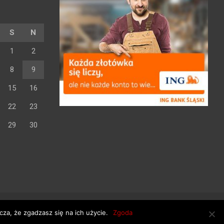
S
N
1
2
8
9
15
16
22
23
29
30
za, że zgadzasz się na ich użycie.
Zgoda