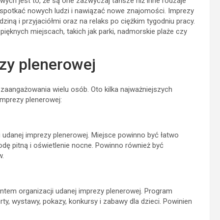
ch jest to, że są one zazwyczaj tańsze niż inne rodzaje
 spotkać nowych ludzi i nawiązać nowe znajomości. Imprezy
ną i przyjaciółmi oraz na relaks po ciężkim tygodniu pracy.
ęknych miejscach, takich jak parki, nadmorskie plaże czy
zy plenerowej
zaangażowania wielu osób. Oto kilka najważniejszych
imprezy plenerowej:
i udanej imprezy plenerowej. Miejsce powinno być łatwo
wodę pitną i oświetlenie nocne. Powinno również być
w.
tem organizacji udanej imprezy plenerowej. Program
rty, wystawy, pokazy, konkursy i zabawy dla dzieci. Powinien