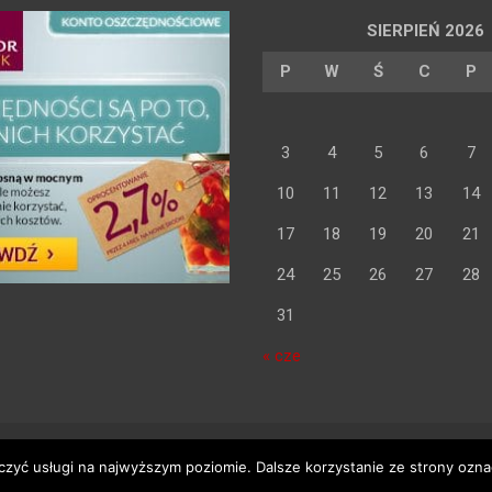
SIERPIEŃ 2026
P
W
Ś
C
P
3
4
5
6
7
10
11
12
13
14
17
18
19
20
21
24
25
26
27
28
31
« cze
Theme Horse
Proudly Powered by:
WordPress
czyć usługi na najwyższym poziomie. Dalsze korzystanie ze strony oznac