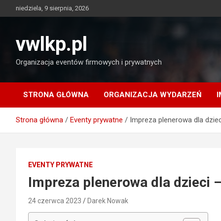
Skip
niedziela, 9 sierpnia, 2026
to
content
vwlkp.pl
Organizacja eventów firmowych i prywatnych
STRONA GŁÓWNA
ORGANIZACJA WYDARZEŃ
Strona główna
Eventy prywatne
Impreza plenerowa dla dziec
EVENTY PRYWATNE
Impreza plenerowa dla dzieci –
24 czerwca 2023
Darek Nowak