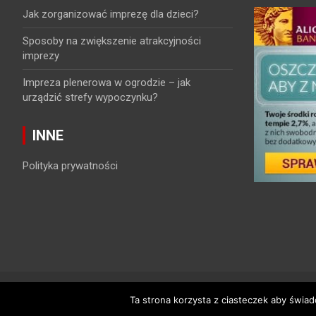
Jak zorganizować imprezę dla dzieci?
Sposoby na zwiększenie atrakcyjności
imprezy
Impreza plenerowa w ogrodzie – jak
urządzić strefy wypoczynku?
INNE
Polityka prywatności
Copyright © 2026
vwlkp.pl
Polityka prywatności
Theme by:
Ta strona korzysta z ciasteczek aby świad