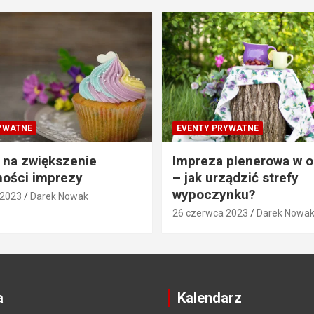
YWATNE
EVENTY PRYWATNE
 na zwiększenie
Impreza plenerowa w o
ności imprezy
– jak urządzić strefy
wypoczynku?
 2023
Darek Nowak
26 czerwca 2023
Darek Nowa
a
Kalendarz